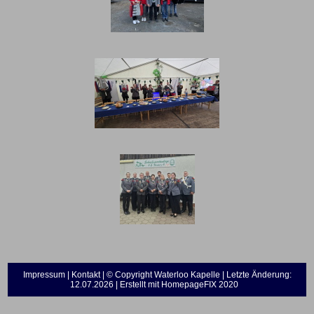
Impressum
|
Kontakt
| © Copyright Waterloo Kapelle | Letzte Änderung:
12.07.2026 | Erstellt mit
HomepageFIX 2020